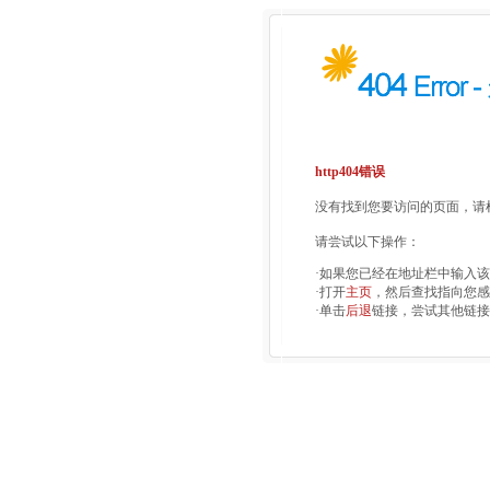
http404错误
没有找到您要访问的页面，请检
请尝试以下操作：
·如果您已经在地址栏中输入
·打开
主页
，然后查找指向您感
·单击
后退
链接，尝试其他链接