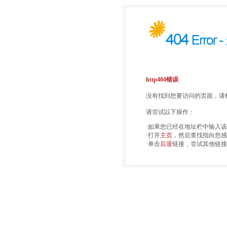
http404错误
没有找到您要访问的页面，请检
请尝试以下操作：
·如果您已经在地址栏中输入
·打开
主页
，然后查找指向您感
·单击
后退
链接，尝试其他链接