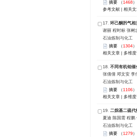
摘要
（
1468
参考文献
|
相关文
17.
环己酮肟气相
谢丽 程时标 张树
石油炼制与化工 201
摘要
（
1304
相关文章
|
多维度
18.
不同有机钼催
张倩倩 邓文安 李
石油炼制与化工 201
摘要
（
1106
相关文章
|
多维度
19.
二烷基二硫代
夏迪 陈国需 程鹏
石油炼制与化工 201
摘要
（
1279