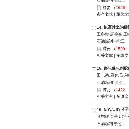
石油炼制与化工 201
摘要
（
1638
参考文献
|
相关文
14.
以高岭土为硅
王冬梅 赵德智 王
石油炼制与化工 201
摘要
（
1590
相关文章
|
多维度
15.
裂化催化剂胶
田志鸿,周健,吕庐
石油炼制与化工
摘要
（
1422
相关文章
|
多维度
16.
NiW/USY
张增辉 石垒 邱泽
石油炼制与化工 201