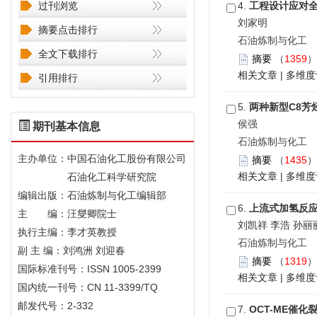
过刊浏览
4.
工程设计应对
刘家明
摘要点击排行
石油炼制与化工 201
全文下载排行
摘要
（
1359
相关文章
|
多维度
引用排行
5.
两种新型C8芳
侯强
期刊基本信息
石油炼制与化工 201
主办单位：中国石油化工股份有限公司
摘要
（
1435
相关文章
|
多维度
石油化工科学研究院
编辑出版：石油炼制与化工编辑部
6.
上流式加氢反
主 编：汪燮卿院士
刘凯祥 李浩 孙丽
执行主编：李才英教授
石油炼制与化工 201
副 主 编：刘鸿洲 刘迎春
摘要
（
1319
国际标准刊号：ISSN 1005-2399
相关文章
|
多维度
国内统一刊号：CN 11-3399/TQ
邮发代号：2-332
7.
OCT-ME催