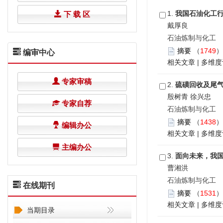
1.
我国石油化工
下 载 区
戴厚良
石油炼制与化工 201
摘要
（
1749
编审中心
相关文章
|
多维度
专家审稿
2.
硫磺回收及尾
殷树青 徐兴忠
专家自荐
石油炼制与化工 201
摘要
（
1438
编辑办公
相关文章
|
多维度
主编办公
3.
面向未来，我
曹湘洪
石油炼制与化工 201
在线期刊
摘要
（
1531
相关文章
|
多维度
当期目录